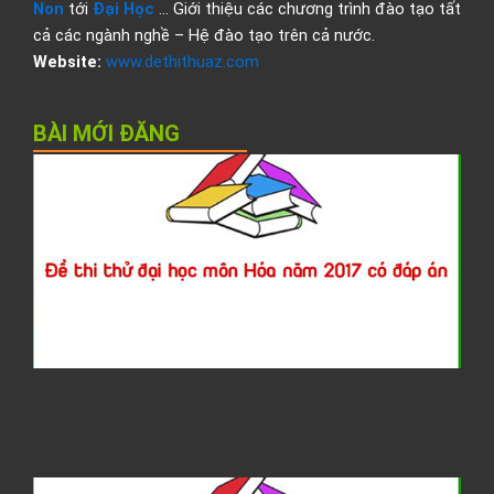
Non
tới
Đại Học
… Giới thiệu các chương trình đào tạo tất
cả các ngành nghề – Hệ đào tạo trên cả nước.
Website:
www.dethithuaz.com
BÀI MỚI ĐĂNG
Đ
t
t
đ
h
H
2
c
đ
á
G