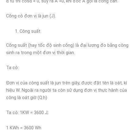
α tù thì cosα < 0, suy ra A <0, khi đóc A gọi là công cản.
Công có đơn vị là jun (J).
Công suất
Công suất (hay tốc độ sinh công) là đại lượng đo bằng công
sinh ra trong một đơn vị thời gian.
Ta có:
Đơn vị của công suất là jun trên giây, được đặt tên là oát, kí
hiệu W. Ngoài ra người ta còn sử dụng đơn vị thực hành của
công là oát giờ (Q.h)
Ta có: 1KW = 3600 J;
1 KWh = 3600 Wh