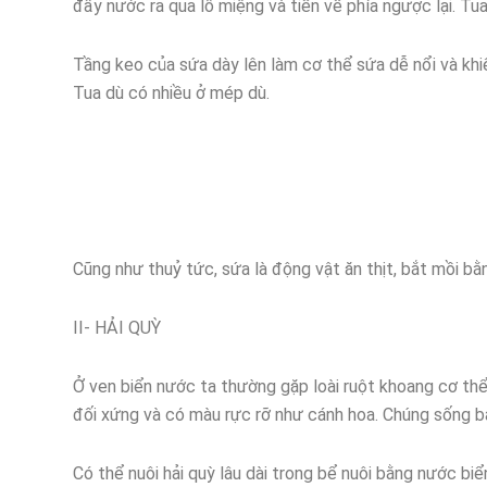
đẩy nước ra qua lỗ miệng và tiến về phía ngược lại. Tu
Tầng keo của sứa dày lên làm cơ thể sứa dễ nổi và khiế
Tua dù có nhiều ở mép dù.
Cũng như thuỷ tức, sứa là động vật ăn thịt, bắt mồi bằ
II- HẢI QUỲ
Ở ven biển nước ta thường gặp loài ruột khoang cơ th
đối xứng và có màu rực rỡ như cánh hoa. Chúng sống b
Có thể nuôi hải quỳ lâu dài trong bể nuôi bằng nước biể