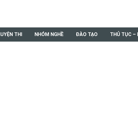
LUYỆN THI
NHÓM NGHỀ
ĐÀO TẠO
THỦ TỤC –