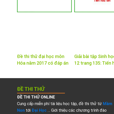
Đề thi thử đại học môn
Giải bài tập Sinh họ
Hóa năm 2017 có đáp án
12 trang 135: Tiến 
ĐỀ THI THỬ
ĐỀ THI THỬ ONLINE
Cung cấp miễn phí tài liệu học tập, đề thi thử từ
Mầm
Non
tới
Đại Học
… Giới thiệu các chương trình đào