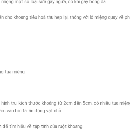
a miệng một số loại sứa gây ngứa, có khi gây bỏng da.
n cho khoang tiêu hoá thu hẹp lại, thông với lỗ miệng quay về ph
ng tua miệng.
ể hình trụ. kích thước khoảng từ 2cm đến 5cm, có nhiều tua miện
ám vào bờ đá, ăn động vật nhỏ.
n để tìm hiểu về tập tính của ruột khoang.