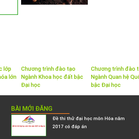
c lớp
Chương trình đào tạo
Chương trình đào 
hóa lớn
Ngành Khoa học đất bậc
Ngành Quan hệ Qu
Đại học
bậc Đại học
BÀI MỚI ĐĂNG
Đề thi thử đại học môn Hóa năm
2017 có đáp án