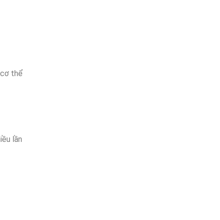
 cơ thể
iều lần