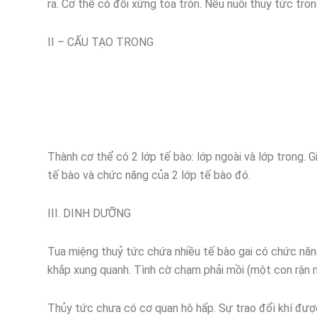
ra. Cơ thể có đối xứng tỏa tròn. Nếu nuôi thuỷ tức tron
II – CẤU TẠO TRONG
Thành cơ thể có 2 lớp tế bào: lớp ngoài và lớp trong. 
tế bào và chức năng của 2 lớp tế bào đó.
III. DINH DƯỠNG
Tua miệng thuỷ tức chứa nhiều tế bào gai có chức năng
khắp xung quanh. Tình cờ chạm phải mồi (một con rận n
Thủy tức chưa có cơ quan hô hấp. Sự trao đổi khí đượ