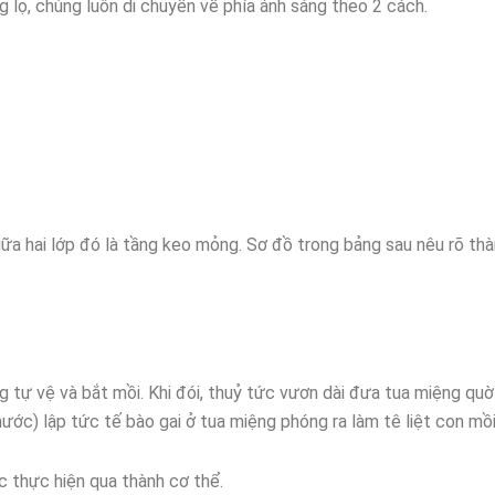
g lọ, chúng luôn di chuyển về phía ánh sáng theo 2 cách.
Giữa hai lớp đó là tầng keo mỏng. Sơ đồ trong bảng sau nêu rõ th
 tự vệ và bắt mồi. Khi đói, thuỷ tức vươn dài đưa tua miệng qu
ước) lập tức tế bào gai ở tua miệng phóng ra làm tê liệt con mồi
c thực hiện qua thành cơ thể.