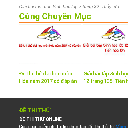
Giải bài tập môn Sinh học lớp 7 trang 32: Thủy tức
Cùng Chuyên Mục
Đề thi thử đại học môn
Giải bài tập Sinh họ
Hóa năm 2017 có đáp án
12 trang 135: Tiến 
ĐỀ THI THỬ
ĐỀ THI THỬ ONLINE
Cung cấp miễn phí tài liệu học tập, đề thi thử từ
Mầm