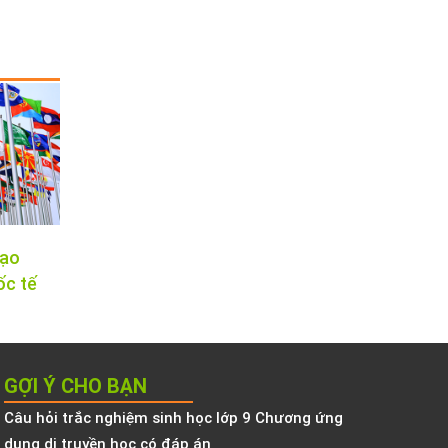
tạo
ốc tế
GỢI Ý CHO BẠN
Câu hỏi trắc nghiệm sinh học lớp 9 Chương ứng
dụng di truyền học có đáp án