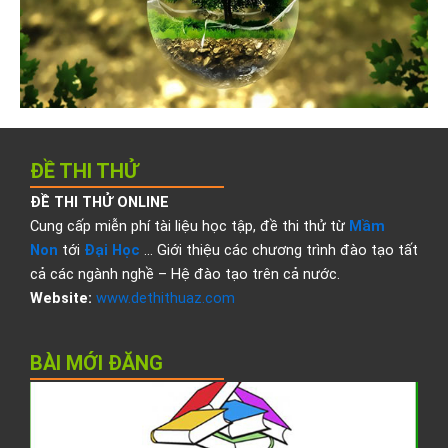
ĐỀ THI THỬ
ĐỀ THI THỬ ONLINE
Cung cấp miễn phí tài liệu học tập, đề thi thử từ
Mầm
Non
tới
Đại Học
… Giới thiệu các chương trình đào tạo tất
cả các ngành nghề – Hệ đào tạo trên cả nước.
Website:
www.dethithuaz.com
BÀI MỚI ĐĂNG
Đ
t
t