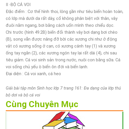
II -BỘ CÁ VOI
Đặc điểm : Cơ thế hình thoi, lông gần như tiêu biến hoàn toàn,
có lớp mà dưới da rất dày, cổ không phân biệt với thân, vây
đuôi nằm ngang, bơi bằng cách uốn mình theo chiểu dọc.
Chi trước (hình 49.2B) biến đổi thành vây bơi dạng bơi chèo
(B), song vẫn được nâng đỡ bời các xương chi như ở động
vật có xương sống ở cạn, có xương cánh tay (1) và xương
ống tay ngắn (2), các xương ngón tay lại rất dài (4), chi sau
tiêu giảm. Cá voi sinh sản trong nước, nuôi con bằng sữa. Cá
voi sống chủ yếu ò biển ôn đới và biển lạnh.
Đại diện : Cá voi xanh, cá heo
Giải bài tập môn Sinh học lớp 7 trang 161: Đa dạng của lớp thú
bộ dơi và bộ cá voi
Cùng Chuyên Mục