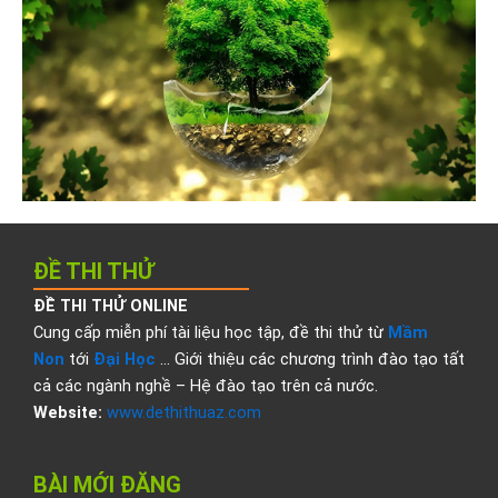
ĐỀ THI THỬ
ĐỀ THI THỬ ONLINE
Cung cấp miễn phí tài liệu học tập, đề thi thử từ
Mầm
Non
tới
Đại Học
… Giới thiệu các chương trình đào tạo tất
cả các ngành nghề – Hệ đào tạo trên cả nước.
Website:
www.dethithuaz.com
BÀI MỚI ĐĂNG