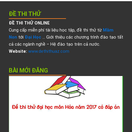
ĐỀ THI THỬ
ĐỀ THI THỬ ONLINE
Cung cấp miễn phí tài liệu học tập, đề thi thử từ
Mầm
Non
tới
Đại Học
… Giới thiệu các chương trình đào tạo tất
cả các ngành nghề – Hệ đào tạo trên cả nước.
Website:
www.dethithuaz.com
BÀI MỚI ĐĂNG
Đ
t
t
đ
h
H