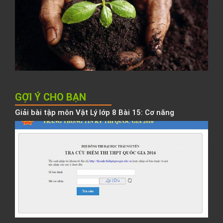
đ
N
K
h
b
h
GỢI Ý CHO BẠN
Giải bài tập môn Vật Lý lớp 8 Bài 15: Cơ năng
Đ
h
T
N
c
b
đ
t