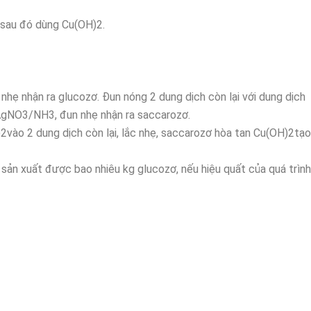
sau đó dùng Cu(OH)2.
hẹ nhận ra glucozơ. Đun nóng 2 dung dịch còn lại với dung dịch
AgNO3/NH3, đun nhẹ nhận ra saccarozơ.
H)2vào 2 dung dịch còn lại, lắc nhẹ, saccarozơ hòa tan Cu(OH)2tạ
 sản xuất được bao nhiêu kg glucozơ, nếu hiệu quất của quá trình