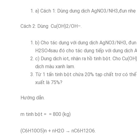
a) Cách 1: Dùng dung dịch AgNO3/NH3,đun nhẹ 
Cách 2: Dùng Cu(OH)2/OH–.
b) Cho tác dụng với dung dịch AgNO3/NH3, đun n
H2SO4sau đó cho tác dụng tiếp với dung dịch 
c) Dung dịch iot, nhận ra hồ tinh bột. Cho Cu(O
dịch màu xanh lam.
Từ 1 tấn tinh bột chứa 20% tạp chất trơ có thể
xuất là 75%?
Hướng dẫn.
m tinh bột = = 800 (kg)
(C6H10O5)n + nH2O → nC6H12O6.