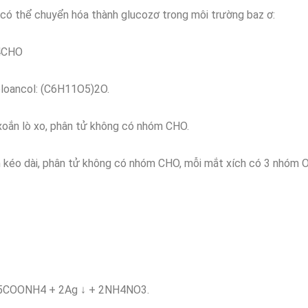
có thể chuyển hóa thành glucozơ trong môi trường baz ơ:
CHO
loancol: (C6H11O5)2O.
 xoắn lò xo, phân tử không có nhóm CHO.
ch kéo dài, phân tử không có nhóm CHO, mỗi mắt xích có 3 nhóm 
COONH4 + 2Ag ↓ + 2NH4NO3.