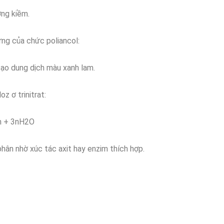
ờng kiềm.
ứng của chức poliancol:
ạo dung dịch màu xanh lam.
z ơ trinitrat:
n + 3nH2O
hân nhờ xúc tác axit hay enzim thích hợp.