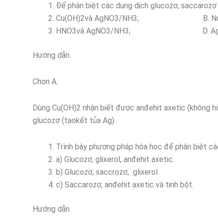
Để phân biệt các dung dịch glucozơ, saccarozơ
Cu(OH)2và AgNO3/NH3; B. Nước 
HNO3và AgNO3/NH3; D. AgNO3
Hướng dẫn.
Chọn A.
Dùng Cu(OH)2 nhận biết được anđehit axetic (không 
glucozơ (tạokết tủa Ag).
Trình bày phương pháp hóa học để phân biệt các
a) Glucozơ, glixerol, anđehit axetic.
b) Glucozơ, saccrozơ, glixerol.
c) Saccarozơ, anđehit axetic và tinh bột.
Hướng dẫn.