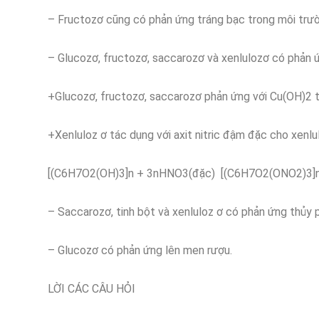
– Fructozơ cũng có phản ứng tráng bạc trong môi trư
– Glucozơ, fructozơ, saccarozơ và xenlulozơ có phản 
+Glucozơ, fructozơ, saccarozơ phản ứng với Cu(OH)2 t
+Xenluloz ơ tác dụng với axit nitric đậm đặc cho xenlulo
[(C6H7O2(OH)3]n + 3nHNO3(đặc) [(C6H7O2(ONO2)3]
– Saccarozơ, tinh bột và xenluloz ơ có phản ứng thủy p
– Glucozơ có phản ứng lên men rượu.
LỜI CÁC CÂU HỎI