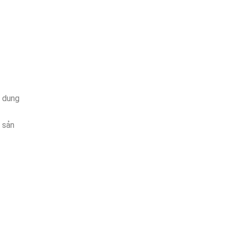
o dung
 sản