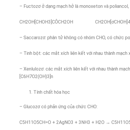
– Fuctozơ ở dạng mạch hở là monoxeton và poliancol, 
CH2OH[CHOH3]CÔCH2OH CH2OH[ơCHOH]4
– Saccarozơ: phân tử không có nhóm CHO, có chức po
– Tinh bột: các mắt xích liên kết với nhau thành mạch
– Xenlulozơ: các mắt xích liên kết với nhau thành mạ
[C6H7O2(OH)3]n
Tính chất hóa học
– Glucozơ có phản ứng của chức CHO:
C5H11O5CH=O + 2AgNO3 + 3NH3 + H2O → C5H11O5