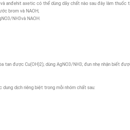
 và anđehit axetic có thể dùng dãy chất nào sau đây làm thuốc 
brom và NAOH;
/NH3và NAOH.
hòa tan được Cu(OH)2); dùng AgNO3/NH3; đun nhẹ nhận biết đượ
 dung dịch riêng biệt trong mỗi nhóm chất sau: