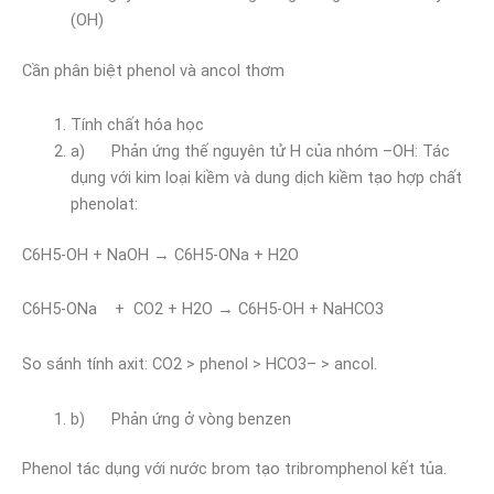
(OH)
Cần phân biệt phenol và ancol thơm
Tính chất hóa học
a) Phản ứng thế nguyên tử H của nhóm –OH: Tác
dụng với kim loại kiềm và dung dịch kiềm tạo hợp chất
phenolat:
C6H5-OH + NaOH → C6H5-ONa + H2O
C6H5-ONa + CO2 + H2O → C6H5-OH + NaHCO3
So sánh tính axit: CO2 > phenol > HCO3– > ancol.
b) Phản ứng ở vòng benzen
Phenol tác dụng với nước brom tạo tribromphenol kết tủa.