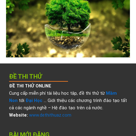
ĐỀ THI THỬ
ĐỀ THI THỬ ONLINE
Cung cấp miễn phí tài liệu học tập, đề thi thử từ
Mầm
Non
tới
Đại Học
… Giới thiệu các chương trình đào tạo tất
cả các ngành nghề – Hệ đào tạo trên cả nước.
Website:
www.dethithuaz.com
BÀI MỚI ĐĂNG