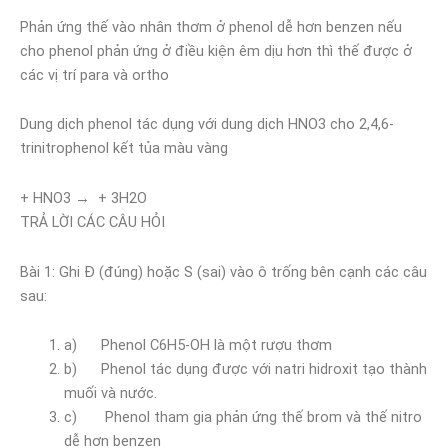
Phản ứng thế vào nhân thơm ở phenol dễ hơn benzen nếu
cho phenol phản ứng ở điều kiện êm dịu hơn thì thế được ở
các vị trí para và ortho
Dung dịch phenol tác dụng với dung dịch HNO3 cho 2,4,6-
trinitrophenol kết tủa màu vàng
+ HNO3 → + 3H2O
TRẢ LỜI CÁC CÂU HỎI
Bài 1: Ghi Đ (đúng) hoặc S (sai) vào ô trống bên cạnh các câu
sau:
a) Phenol C6H5-OH là một rượu thơm
b) Phenol tác dụng được với natri hidroxit tạo thành
muối và nước.
c) Phenol tham gia phản ứng thế brom và thế nitro
dễ hơn benzen