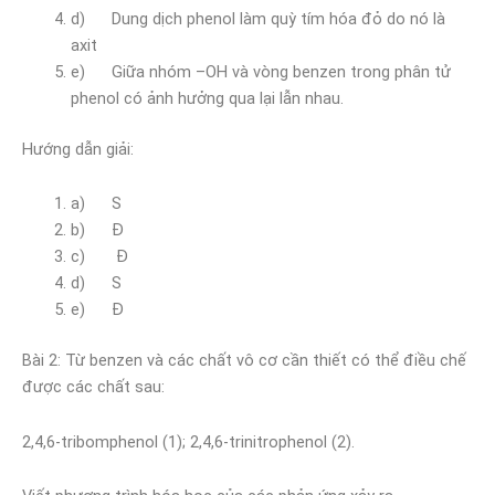
d) Dung dịch phenol làm quỳ tím hóa đỏ do nó là
axit
e) Giữa nhóm –OH và vòng benzen trong phân tử
phenol có ảnh hưởng qua lại lẫn nhau.
Hướng dẫn giải:
a) S
b) Đ
c) Đ
d) S
e) Đ
Bài 2: Từ benzen và các chất vô cơ cần thiết có thể điều chế
được các chất sau:
2,4,6-tribomphenol (1); 2,4,6-trinitrophenol (2).