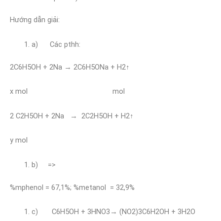
Hướng dẫn giải:
a) Các pthh:
2C6H5OH + 2Na → 2C6H5ONa + H2↑
x mol mol
2 C2H5OH + 2Na → 2C2H5OH + H2↑
y mol
b) =>
%mphenol = 67,1%; %metanol = 32,9%
c) C6H5OH + 3HNO3→ (NO2)3C6H2OH + 3H2O