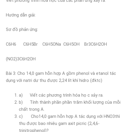
Viết phương trình hóa học của các phản ứng xảy ra.
Hướng dẫn giải:
Sơ đồ phản ứng:
C6H6 C6H5Br C6H5ONa C6H5OH Br3C6H2OH
(NO2)3C6H2OH
Bài 3: Cho 14,0 gam hỗn hợp A gồm phenol và etanol tác
dụng với natri dư thu được 2,24 lít khí hidro (đktc)
a) Viết các phương trình hóa họ c xảy ra.
b) Tính thành phần phần trăm khối lượng của mỗi
chất trong A.
c) Cho14,0 gam hỗn hợp A tác dụng với HNO3thì
thu được bao nhiêu gam axit picric (2,4,6-
trinitrophenol)?