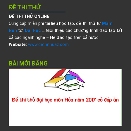
ĐỀ THI THỬ
ĐỀ THI THỬ ONLINE
Cung cấp miễn phí tài liệu học tập, đề thi thử từ
Mầm
Non
tới
Đại Học
… Giới thiệu các chương trình đào tạo tất
cả các ngành nghề – Hệ đào tạo trên cả nước.
Website:
www.dethithuaz.com
BÀI MỚI ĐĂNG
Đ
t
t
đ
h
H
2