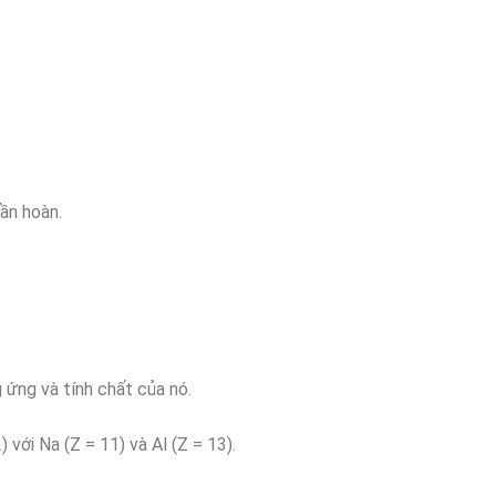
ần hoàn.
 ứng và tính chất của nó.
với Na (Z = 11) và Al (Z = 13).