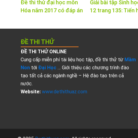
Đề thi thử đại học môn
Giải bài tập Sinh họ
Hóa năm 2017 có đáp án
12 trang 135: Tiến 
ĐỀ THI THỬ
ĐỀ THI THỬ ONLINE
Cung cấp miễn phí tài liệu học tập, đề thi thử từ
Mầm
Non
tới
Đại Học
… Giới thiệu các chương trình đào
tạo tất cả các ngành nghề – Hệ đào tạo trên cả
nước.
Website:
www.dethithuaz.com