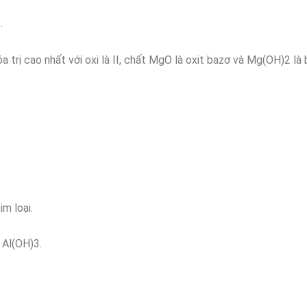
.
a trị cao nhất với oxi là II, chất MgO là oxit bazơ và Mg(OH)2 là 
im loại.
 Al(OH)3.