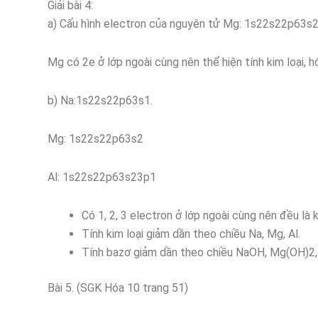
Giải bài 4:
a) Cấu hình electron của nguyên tử Mg: 1s22s22p63s2
Mg có 2e ở lớp ngoài cùng nên thể hiện tính kim loại, hó
b) Na:1s22s22p63s1.
Mg: 1s22s22p63s2
Al: 1s22s22p63s23p1
Có 1, 2, 3 electron ở lớp ngoài cùng nên đều là k
Tính kim loại giảm dần theo chiều Na, Mg, Al.
Tính bazơ giảm dần theo chiều NaOH, Mg(OH)2,
Bài 5. (SGK Hóa 10 trang 51)