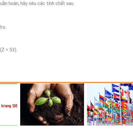
tuần hoàn, hãy nêu các tính chất sau:
đro.
(Z = 53).