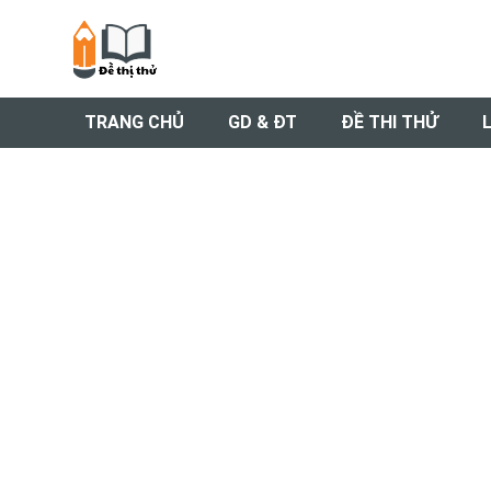
Nhảy
tới
nội
dung
TRANG CHỦ
GD & ĐT
ĐỀ THI THỬ