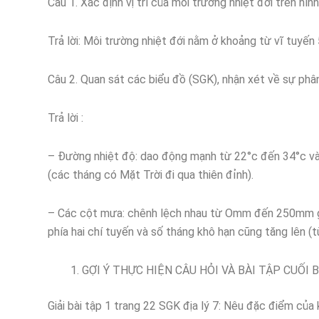
Câu 1. Xác định vị trí của môi trường nhiệt đới trên hình
Trả lời: Môi trường nhiệt đới nằm ở khoảng từ vĩ tuyến 
Câu 2. Quan sát các biểu đồ (SGK), nhận xét về sự phâ
Trả lời :
– Đường nhiệt độ: dao động mạnh từ 22°c đến 34°c và 
(các tháng có Mặt Trời đi qua thiên đỉnh).
– Các cột mưa: chênh lệch nhau từ Omm đến 250mm gi
phía hai chí tuyến và số tháng khô hạn cũng tăng lên (t
GỢI Ý THỰC HIỆN CÂU HỎI VÀ BÀI TẬP CUỐI B
Giải bài tập 1 trang 22 SGK địa lý 7: Nêu đặc điểm của k