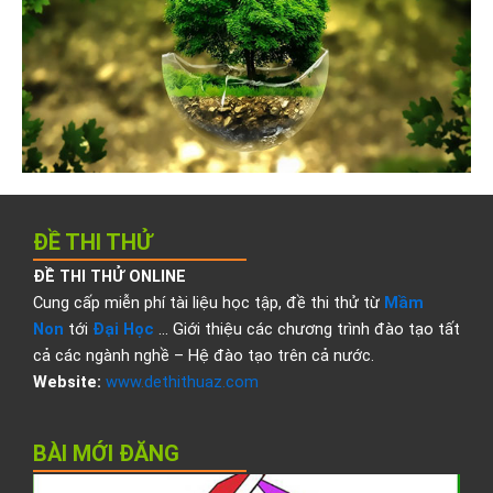
ĐỀ THI THỬ
ĐỀ THI THỬ ONLINE
Cung cấp miễn phí tài liệu học tập, đề thi thử từ
Mầm
Non
tới
Đại Học
… Giới thiệu các chương trình đào tạo tất
cả các ngành nghề – Hệ đào tạo trên cả nước.
Website:
www.dethithuaz.com
BÀI MỚI ĐĂNG
Đ