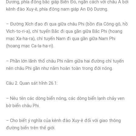
Dương, phía đông bắc giáp Biển Đỏ, ngăn cách với châu Á bởi
kênh đào Xuy-ê, phía đông nam giáp An Độ Dương.
– Đường Xích đạo đi qua giữa châu Phi (bồn địa Công-gô, hồ
Vích-to-ri-a), chí tuyến Bắc đi qua gần giữa Bắc Phi (hoang
mạc Xa-ha-ra), chí tuyến Nam đi qua gần giữa Nam Phi
(hoang mạc Ca-la-ha-ri).
– Phần lớn lãnh thổ châu Phi nằm giữa hai đường chí tuyến
nên châu Phi gần như nằm hoàn toàn trong đới nóng.
Câu 2. Quan sát hĩnh 26.1:
– Nêu tên các dòng biển nóng, các dòng biển lạnh chảy ven
bờ biển châu Phi.
– Cho biết ý nghĩa của kênh đào Xuy-ê đối với giao thông
đường biển trên thế giới.