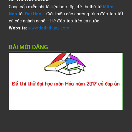
Cung cấp miễn phí tài liệu học tập, đề thi thử từ
Mầm
Non
tới
Đại Học
… Giới thiệu các chương trình đào tạo tất
cả các ngành nghề – Hệ đào tạo trên cả nước.
Website:
www.dethithuaz.com
BÀI MỚI ĐĂNG
Đ
t
t
đ
h
H
2
c
đ