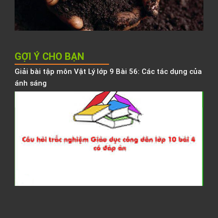
h
b
h
GỢI Ý CHO BẠN
Giải bài tập môn Vật Lý lớp 9 Bài 56: Các tác dụng của
ánh sáng
C
h
t
n
G
d
c
d
1
4
đ