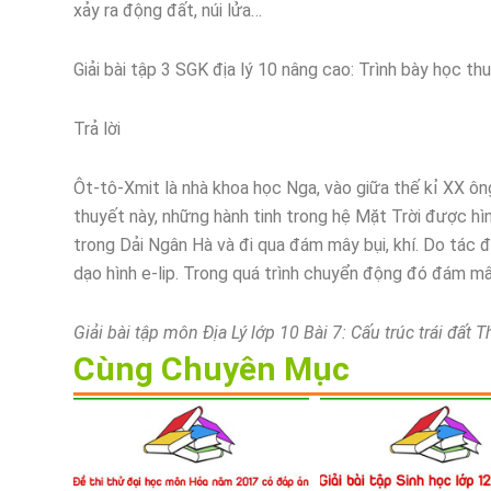
xảy ra động đất, núi lửa…
Giải bài tập 3 SGK địa lý 10 nâng cao: Trình bày học th
Trả lời
Ôt-tô-Xmit là nhà khoa học Nga, vào giữa thế kỉ XX ông
thuyết này, những hành tinh trong hệ Mặt Trời được hìn
trong Dải Ngân Hà và đi qua đám mây bụi, khí. Do tác 
dạo hình e-lip. Trong quá trình chuyển động đó đám mây
Giải bài tập môn Địa Lý lớp 10 Bài 7: Cấu trúc trái đấ
Cùng Chuyên Mục