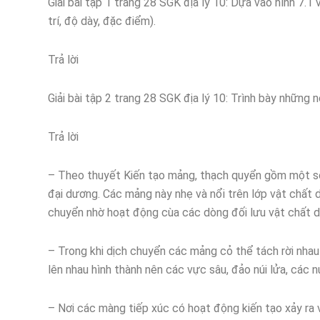
Giải bài tập 1 trang 28 SGK địa lý 10: Dựa vào hình 7.1
trí, độ dày, đặc điểm).
Trả lời
Giải bài tập 2 trang 28 SGK địa lý 10: Trình bày những 
Trả lời
– Theo thuyết Kiến tạo mảng, thạch quyển gồm một số
đại dương. Các mảng này nhẹ và nổi trên lớp vật chất
chuyển nhờ hoạt động cùa các dòng đối lưu vật chất d
– Trong khi dịch chuyển các mảng cỏ thể tách rời nha
lên nhau hình thành nên các vực sâu, đảo núi lửa, các nú
– Nơi các màng tiếp xúc có hoạt động kiến tạo xảy ra 