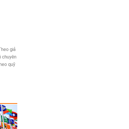
Theo giả
di chuyên
theo quỹ