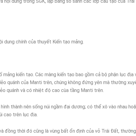
 và nội dung trong SGK, lập bảng so sánh các lớp cấu tạo của Trái 
nội dung chính của thuyết Kiến tạo mảng.
 mảng kiến tạo. Các màng kiến tạo bao gồm cả bộ phận lục địa 
 dẻo quánh của Manti trên, chúng không đứng yên mà thường xuy
ẻo quánh và có nhiệt độ cao cùa tầng Manti trên.
u hình thành nên sống núi ngầm đại dương; có thể xô vào nhau h
i cao trên lục địa.
và đồng thời đó cũng là vùng bất ổn định của vỏ Trái Đất, thườn