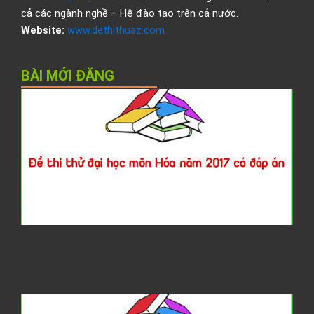
cả các ngành nghề – Hệ đào tạo trên cả nước.
Website:
www.dethithuaz.com
BÀI MỚI ĐĂNG
Đ
t
t
đ
h
H
2
c
đ
á
G