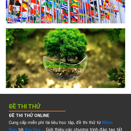
ĐỀ THI THỬ
ĐỀ THI THỬ ONLINE
Cung cấp miễn phí tài liệu học tập, đề thi thử từ
Mầm
Non
tới
Đại Học
… Giới thiệu các chương trình đào tạo tất