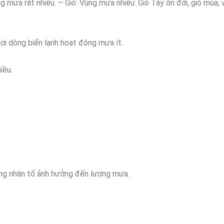
g mưa rất nhiều. – Gió: Vùng mưa nhiều: Gió Tây ôn đới, gió mùa;
ơi dòng biển lạnh hoạt động mưa ít.
iều.
hững nhân tố ảnh hưởng đến lượng mưa.