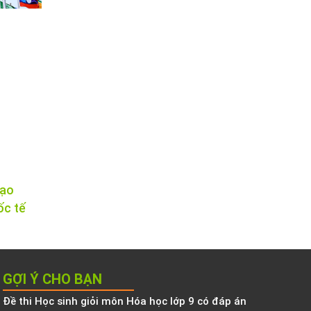
tạo
ốc tế
GỢI Ý CHO BẠN
Đề thi Học sinh giỏi môn Hóa học lớp 9 có đáp án