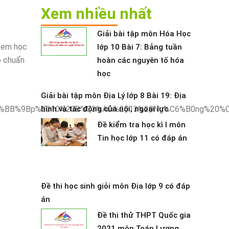
Xem nhiều nhất
Giải bài tập môn Hóa Học
c em học
lớp 10 Bài 7: Bảng tuần
o chuẩn
hoàn các nguyên tố hóa
học
Giải bài tập môn Địa Lý lớp 8 Bài 19: Địa
hình và tác động của nội, ngoại lực
Đề kiểm tra học kì I môn
Tin học lớp 11 có đáp án
Đề thi học sinh giỏi môn Địa lớp 9 có đáp
án
Đề thi thử THPT Quốc gia
2021 môn Toán Lương