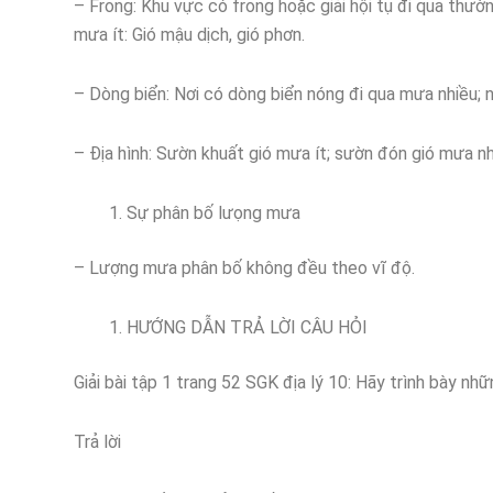
– Frong: Khu vực có frong hoặc giải hội tụ đi qua thườn
mưa ít: Gió mậu dịch, gió phơn.
– Dòng biển: Nơi có dòng biển nóng đi qua mưa nhiều; n
– Địa hình: Sườn khuất gió mưa ít; sườn đón gió mưa nh
Sự phân bố lưọng mưa
– Lượng mưa phân bố không đều theo vĩ độ.
HƯỚNG DẪN TRẢ LỜI CÂU HỎI
Giải bài tập 1 trang 52 SGK địa lý 10: Hãy trình bày n
Trả lời