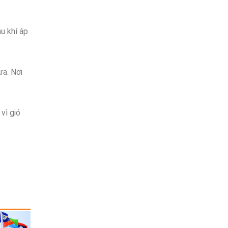
u khí áp
ưa. Nơi
vì gió