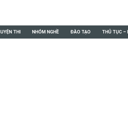
LUYỆN THI
NHÓM NGHỀ
ĐÀO TẠO
THỦ TỤC –