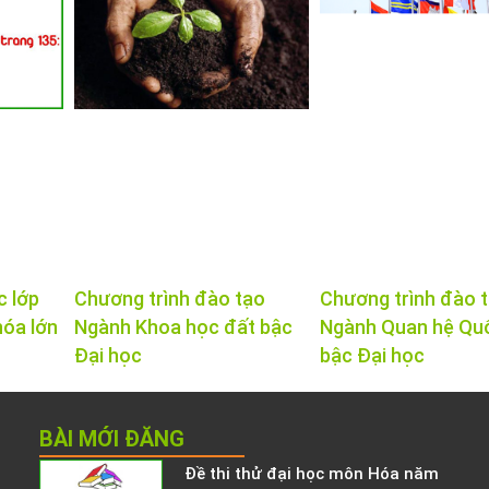
c lớp
Chương trình đào tạo
Chương trình đào 
hóa lớn
Ngành Khoa học đất bậc
Ngành Quan hệ Qu
Đại học
bậc Đại học
BÀI MỚI ĐĂNG
Đề thi thử đại học môn Hóa năm