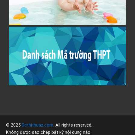
k
b
h
D
s
t
T
t
n
T
P
Y
© 2025
Dethithuaz.com
.
All rights reserved.
Không được sao chép bất kỳ nội dung nào