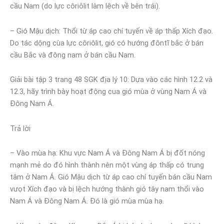
cầu Nam (do lực côriôlit làm lệch về bên trái).
– Gió Mậu dịch: Thổi từ áp cao chí tuyến về áp thấp Xích đạo.
Do tác dộng cùa lực côriôlit, gió có hướng đôntĩ bắc ở bán
cầu Bắc và đông nam ở bán cầu Nam.
Giải bài tập 3 trang 48 SGK địa lý 10: Dựa vào các hình 12.2 và
12.3, hãy trình bày hoạt động cua gió mùa ở vùng Nam Á và
Đông Nam Á.
Trả lời
– Vào mùa hạ: Khu vực Nam Á và Đông Nam Á bị đốt nóng
mạnh mẻ do đó hình thành nên một vùng áp thấp có trung
tâm ở Nam Á. Gió Mậu dịch từ áp cao chí tuyến bán cầu Nam
vưọt Xích đạo và bị lệch hướng thành gió tây nam thổi vào
Nam Á và Đông Nam Á. Đó là gió mùa mùa hạ.