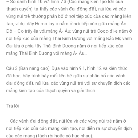
– So sánh hình 10 với hình 7.3 (Các mảng kiến tạo lớn cùa
thạch quyển) ta thấy các vành đai động đất, núi lửa và các
vùng núi trẻ thường phân bố ở nơi tiếp xúc cùa các màng kiên
tạo, ví dụ: dãy Hi-ma-lay-a nẳm ở nơi tiếp xúc giữa mảng Ân
Độ – Ox-trây-lia với.mảng Á- Âu; vùng núi trẻ Cooc-đi-e nằm ở
nơi tiếp xúc của mảng Thái Bình Dương với mảng Bắc Mĩ; vành
đai lửa ở phía tây Thái Bình Dương năm ở nơi tiếp xúc cùa
mảng Thái Bình Dương với mảng Á- Âu…
Câu 3 (Ban nâng cao): Dựa vào hình 9.1, hình 12 và kiến thức
đã học, hãy trình bày mối liên hệ giữa sự phân bố các vành
đai động đất, núi lửa, các vùng núi trẻ với sự chuyển dịch các
mảng kiến tạo của thạch quyền và giải thích.
Trả lời
– Các vành đai động đất, núi lửa và các vùng núi trẻ nằm ờ
nơi tiếp xúc của các màng kiến tạo, nơi diễn ra sự chuyển dịch
cùa các mảng (tách rời hoặc xô hủc nhau):