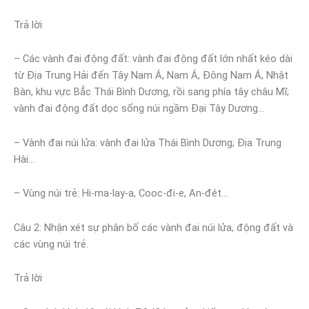
Trả lời
– Các vành đai động đất: vành đai động đất lớn nhất kéo dài
từ Địa Trung Hải đến Tây Nam Á, Nam Á, Đông Nam Á, Nhật
Bàn, khu vực Bẳc Thái Bình Dương, rồi sang phía tây châu Mĩ;
vành đai động đất dọc sống núi ngầm Đại Tây Dương…
– Vành đai núi lửa: vành đai lửa Thái Bình Dương; Địa Trung
Hài…
– Vùng núi trẻ: Hi-ma-lay-a, Cooc-đi-e, An-đét…
Câu 2: Nhận xét sự phân bố các vành đai núi lửa, động đất và
các vùng núi trẻ.
Trả lời