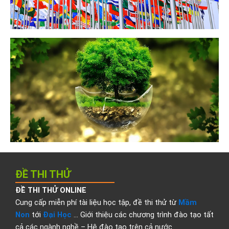
ĐỀ THI THỬ
ĐỀ THI THỬ ONLINE
Cung cấp miễn phí tài liệu học tập, đề thi thử từ
Mầm
Non
tới
Đại Học
… Giới thiệu các chương trình đào tạo tất
cả các ngành nghề – Hệ đào tạo trên cả nước.