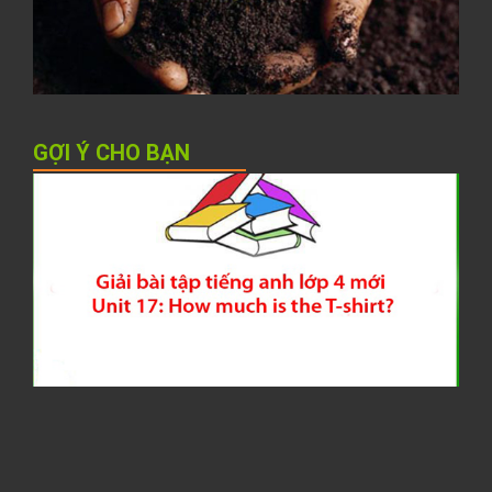
K
h
b
h
GỢI Ý CHO BẠN
G
b
t
t
a
l
m
U
1
m
i