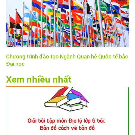
Chương trình đào tạo Ngành Quan hệ Quốc tế bậc
Đại học
Xem nhiều nhất