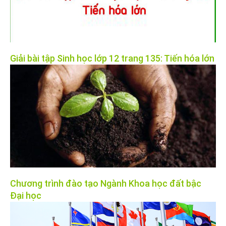
Giải bài tập Sinh học lớp 12 trang 135: Tiến hóa lớn
Chương trình đào tạo Ngành Khoa học đất bậc
Đại học