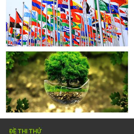
ĐỀ THI THỬ