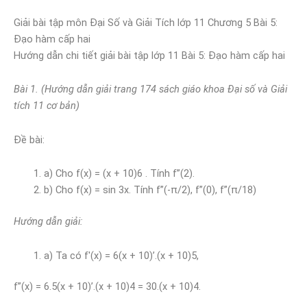
Giải bài tập môn Đại Số và Giải Tích lớp 11 Chương 5 Bài 5:
Đạo hàm cấp hai
Hướng dẫn chi tiết giải bài tập lớp 11 Bài 5: Đạo hàm cấp hai
Bài 1. (Hướng dẫn giải trang 174 sách giáo khoa Đại số và Giải
tích 11 cơ bản)
Đề bài:
a) Cho f(x) = (x + 10)6 . Tính f”(2).
b) Cho f(x) = sin 3x. Tính f”(-π/2), f”(0), f”(π/18)
Hướng dẫn giải:
a) Ta có f'(x) = 6(x + 10)’.(x + 10)5,
f”(x) = 6.5(x + 10)’.(x + 10)4 = 30.(x + 10)4.