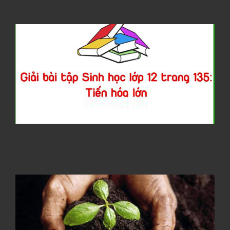
đ
á
G
b
t
S
h
l
1
t
1
T
h
l
C
t
đ
N