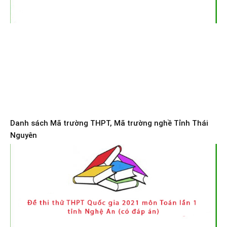
Danh sách Mã trường THPT, Mã trường nghề Tỉnh Thái
Nguyên