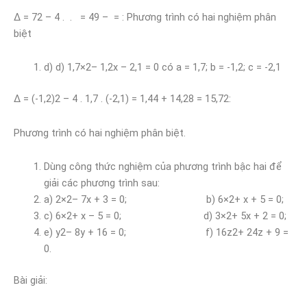
∆ = 72 – 4 . . = 49 – = : Phương trình có hai nghiệm phân
biệt
d) d) 1,7×2– 1,2x – 2,1 = 0 có a = 1,7; b = -1,2; c = -2,1
∆ = (-1,2)2 – 4 . 1,7 . (-2,1) = 1,44 + 14,28 = 15,72:
Phương trình có hai nghiệm phân biệt.
Dùng công thức nghiệm của phương trình bậc hai để
giải các phương trình sau:
a) 2×2– 7x + 3 = 0; b) 6×2+ x + 5 = 0;
c) 6×2+ x – 5 = 0; d) 3×2+ 5x + 2 = 0;
e) y2– 8y + 16 = 0; f) 16z2+ 24z + 9 =
0.
Bài giải: