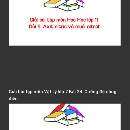
t
H
H
l
1
B
A
n
v
m
n
Giải bài tập môn Vật Lý lớp 7 Bài 24: Cường độ dòng
điện
G
b
t