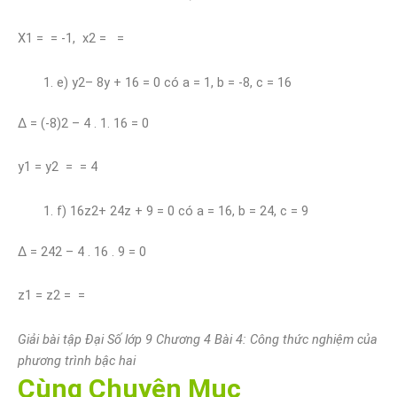
X1 = = -1, x2 = =
e) y2– 8y + 16 = 0 có a = 1, b = -8, c = 16
∆ = (-8)2 – 4 . 1. 16 = 0
y1 = y2 = = 4
f) 16z2+ 24z + 9 = 0 có a = 16, b = 24, c = 9
∆ = 242 – 4 . 16 . 9 = 0
z1 = z2 = =
Giải bài tập Đại Số lớp 9 Chương 4 Bài 4: Công thức nghiệm của
phương trình bậc hai
Cùng Chuyên Mục