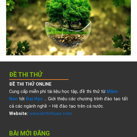
ĐỀ THI THỬ
ĐỀ THI THỬ ONLINE
Cung cấp miễn phí tài liệu học tập, đề thi thử từ
Mầm
Non
tới
Đại Học
… Giới thiệu các chương trình đào tạo tất
cả các ngành nghề – Hệ đào tạo trên cả nước.
Website:
www.dethithuaz.com
BÀI MỚI ĐĂNG