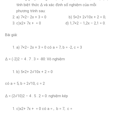
tính biệt thức ∆ và xác định số nghiệm của mỗi
phương trình sau:
a) 7×2– 2x + 3 = 0 b) 5×2+ 2√10x + 2 = 0;
c)x2+ 7x + = 0 d) 1,7×2 – 1,2x – 2,1 = 0.
Bài giải:
a) 7×2– 2x + 3 = 0 có a = 7, b = -2, c = 3
∆ = (-2)2 – 4 . 7 . 3 = -80: Vô nghiệm
b) 5×2+ 2√10x + 2 = 0
có a = 5, b = 2√10, c = 2
∆ = (2√10)2 – 4 . 5 . 2 = 0: nghiệm kép
c)x2+ 7x + = 0 có a = , b = 7, c =