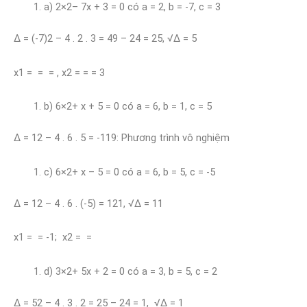
a) 2×2– 7x + 3 = 0 có a = 2, b = -7, c = 3
∆ = (-7)2 – 4 . 2 . 3 = 49 – 24 = 25, √∆ = 5
x1 = = = , x2 = = = 3
b) 6×2+ x + 5 = 0 có a = 6, b = 1, c = 5
∆ = 12 – 4 . 6 . 5 = -119: Phương trình vô nghiệm
c) 6×2+ x – 5 = 0 có a = 6, b = 5, c = -5
∆ = 12 – 4 . 6 . (-5) = 121, √∆ = 11
x1 = = -1; x2 = =
d) 3×2+ 5x + 2 = 0 có a = 3, b = 5, c = 2
∆ = 52 – 4 . 3 . 2 = 25 – 24 = 1, √∆ = 1