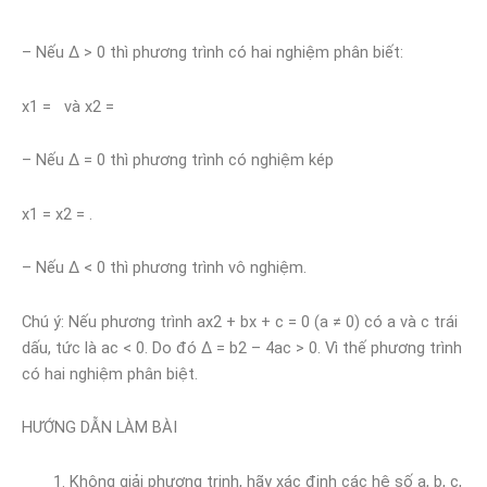
– Nếu ∆ > 0 thì phương trình có hai nghiệm phân biết:
x1 = và x2 =
– Nếu ∆ = 0 thì phương trình có nghiệm kép
x1 = x2 = .
– Nếu ∆ < 0 thì phương trình vô nghiệm.
Chú ý: Nếu phương trình ax2 + bx + c = 0 (a ≠ 0) có a và c trái
dấu, tức là ac < 0. Do đó ∆ = b2 – 4ac > 0. Vì thế phương trình
có hai nghiệm phân biệt.
HƯỚNG DẪN LÀM BÀI
Không giải phương trinh, hãy xác định các hệ số a, b, c,