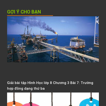
GỢI Ý CHO BẠN
C
t
đ
N
C
n
C
b
d
b
h
Giải bài tập Hình Học lớp 8 Chương 3 Bài 7: Trường
hợp đồng dạng thứ ba
C
c