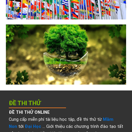
ĐỀ THI THỬ
ĐỀ THI THỬ ONLINE
Cung cấp miễn phí tài liệu học tập, đề thi thử từ
Mầm
Non
tới
Đại Học
… Giới thiệu các chương trình đào tạo tất