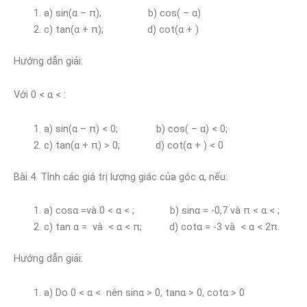
a) sin(α – π); b) cos( – α)
c) tan(α + π); d) cot(α + )
Hướng dẫn giải:
Với 0 < α < :
a) sin(α – π) < 0; b) cos( – α) < 0;
c) tan(α + π) > 0; d) cot(α + ) < 0
Bài 4. Tính các giá trị lượng giác của góc α, nếu:
a) cosα =và 0 < α < ; b) sinα = -0,7 và π < α < ;
c) tan α = và < α < π; d) cotα = -3 và < α < 2π.
Hướng dẫn giải:
a) Do 0 < α < nên sinα > 0, tanα > 0, cotα > 0