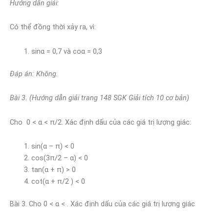
Hướng dẫn giải:
Có thể đồng thời xảy ra, vì:
sinα = 0,7 và coα = 0,3
Đáp án: Không.
Bài 3. (Hướng dẫn giải trang 148 SGK Giải tích 10 cơ bản)
Cho 0 < α < π/2. Xác định dấu của các giá trị lượng giác:
sin(α – π) < 0
cos(3π/2 – α) < 0
tan(α + π) > 0
cot(α + π/2 ) < 0
Bài 3. Cho 0 < α < . Xác định dấu của các giá trị lượng giác