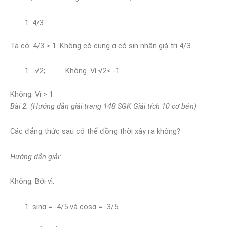
4/3
Ta có: 4/3 > 1. Không có cung α có sin nhận giá trị 4/3
-√2; Không. Vì √2< -1
Không. Vì > 1
Bài 2
. (Hướng dẫn giải trang 148 SGK Giải tích 10 cơ bản)
Các đẳng thức sau có thể đồng thời xảy ra không?
Hướng dẫn giải:
Không. Bởi vì:
sinα = -4/5 và cosα = -3/5