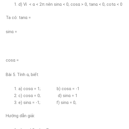
d) Vì < α < 2π nên sinα < 0, cosα > 0, tanα < 0, cotα < 0
Ta có: tanα =
sinα =
cosα =
Bài 5. Tính α, biết:
a) cosα = 1; b) cosα = -1
c) cosα = 0; d) sinα = 1
e) sinα = -1; f) sinα = 0,
Hướng dẫn giải: