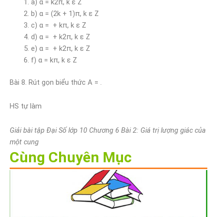
a) α = k2π, k ε Z
b) α = (2k + 1)π, k ε Z
c) α = + kπ, k ε Z
d) α = + k2π, k ε Z
e) α = + k2π, k ε Z
f) α = kπ, k ε Z
Bài 8. Rút gọn biểu thức A = .
HS tự làm
Giải bài tập Đại Số lớp 10 Chương 6 Bài 2: Giá trị lượng giác của
một cung
Cùng Chuyên Mục