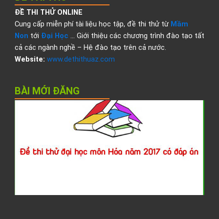
ĐỀ THI THỬ ONLINE
Cung cấp miễn phí tài liệu học tập, đề thi thử từ
Mầm
Non
tới
Đại Học
… Giới thiệu các chương trình đào tạo tất
cả các ngành nghề – Hệ đào tạo trên cả nước.
Website:
www.dethithuaz.com
BÀI MỚI ĐĂNG
Đ
t
t
đ
h
H
2
c