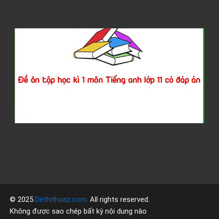
v
r
Đ
ô
t
h
k
T
a
l
1
đ
á
© 2025
Dethithuaz.com
.
All rights reserved.
Không được sao chép bất kỳ nội dung nào