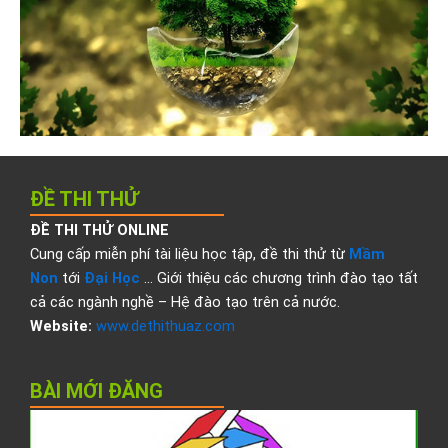
ĐỀ THI THỬ
ĐỀ THI THỬ ONLINE
Cung cấp miễn phí tài liệu học tập, đề thi thử từ
Mầm
Non
tới
Đại Học
… Giới thiệu các chương trình đào tạo tất
cả các ngành nghề – Hệ đào tạo trên cả nước.
Website:
www.dethithuaz.com
BÀI MỚI ĐĂNG
Đ
t