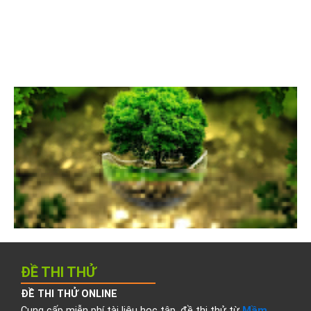
ĐỀ THI THỬ
ĐỀ THI THỬ ONLINE
Cung cấp miễn phí tài liệu học tập, đề thi thử từ
Mầm