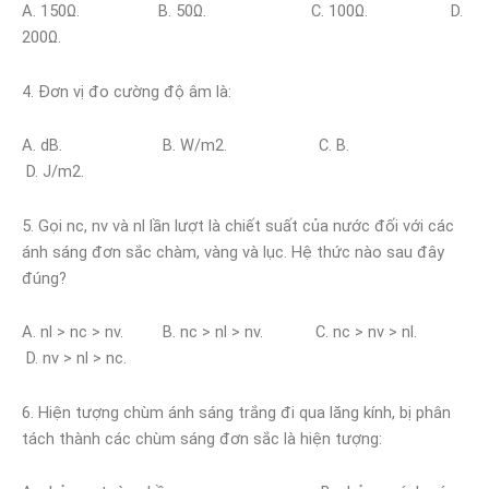
A. 150Ω. B. 50Ω. C. 100Ω. D.
200Ω.
4. Đơn vị đo cường độ âm là:
A. dB. B. W/m2. C. B.
D. J/m2.
5. Gọi nc, nv và nl lần lượt là chiết suất của nước đối với các
ánh sáng đơn sắc chàm, vàng và lục. Hệ thức nào sau đây
đúng?
A. nl > nc > nv. B. nc > nl > nv. C. nc > nv > nl.
D. nv > nl > nc.
6. Hiện tượng chùm ánh sáng trắng đi qua lăng kính, bị phân
tách thành các chùm sáng đơn sắc là hiện tượng: