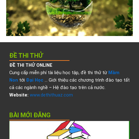
ĐỀ THI THỬ
ĐỀ THI THỬ ONLINE
Cung cấp miễn phí tài liệu học tập, đề thi thử từ
Mầm
Non
tới
Đại Học
… Giới thiệu các chương trình đào tạo tất
cả các ngành nghề – Hệ đào tạo trên cả nước.
Website:
www.dethithuaz.com
BÀI MỚI ĐĂNG
Đ
t