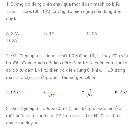
1. Cường độ dòng điện chạy qua một đoạn mạch có biểu
thức i = 2cos100πt(A). Cường độ hiệu dụng của dòng điện
này là:
A. 22A B. 1A C. 2A.
D. 2A
2. Đặt điện áp u = U0cosωt(với U0 không đổi, ω thay đổi) vào
hai đầu đoạn mạch nối tiếp gồm điện trở R, cuộn cảm thuần
có độ tự cảm L và tụ điện có điện dung C. Khi ω = ω0 trong
mạch có cộng hưởng điện. Tần số góc ω0 là:
3. Đặt điện áp u = U0cos100πt (t tính bằng s) vào hai đầu
một cuộn cảm thuần có độ tự cảm L = 1/π(H). Cảm kháng
của cuộn dây là: