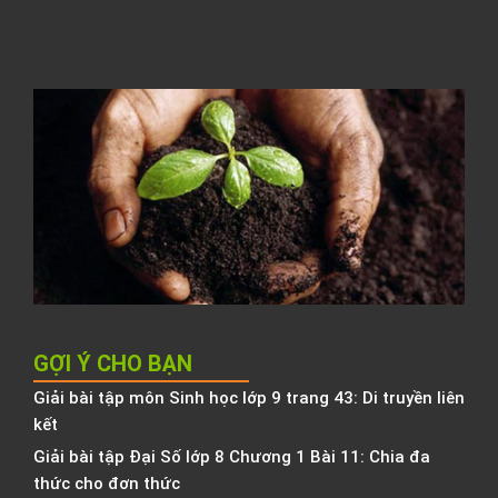
T
h
l
C
t
đ
N
K
h
b
h
GỢI Ý CHO BẠN
Giải bài tập môn Sinh học lớp 9 trang 43: Di truyền liên
kết
Giải bài tập Đại Số lớp 8 Chương 1 Bài 11: Chia đa
thức cho đơn thức