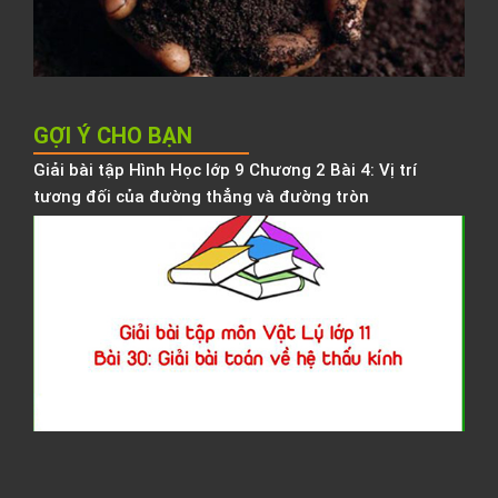
h
b
h
GỢI Ý CHO BẠN
Giải bài tập Hình Học lớp 9 Chương 2 Bài 4: Vị trí
tương đối của đường thẳng và đường tròn
G
b
t
V
L
l
1
B
3
G