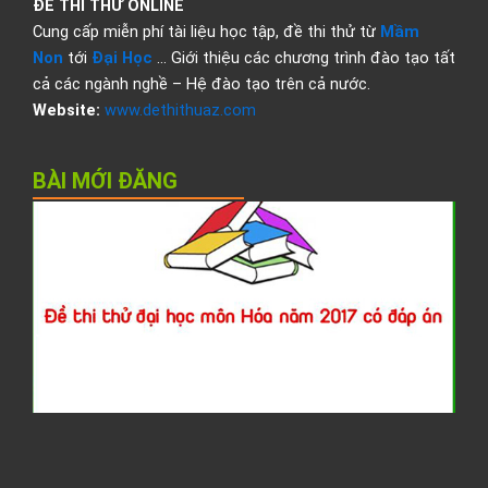
ĐỀ THI THỬ ONLINE
Cung cấp miễn phí tài liệu học tập, đề thi thử từ
Mầm
Non
tới
Đại Học
… Giới thiệu các chương trình đào tạo tất
cả các ngành nghề – Hệ đào tạo trên cả nước.
Website:
www.dethithuaz.com
BÀI MỚI ĐĂNG
Đ
t
t
đ
h
H
2
c
đ