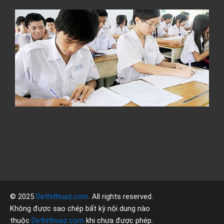
Y
Đ
t
t
Q
g
2
V
c
đ
á
© 2025
Dethithuaz.com
.
All rights reserved.
Không được sao chép bất kỳ nội dung nào
thuộc
Dethithuaz.com
khi chưa được phép.