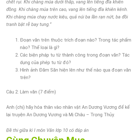
chết rụi. Khi chàng múa dưới thấp, vang lên tiếng đĩa khiên
đồng. Khi chàng múa trên cao, vang lên tiếng đĩa khiên kênh.
Khi chàng múa chạy nước kiệu, quả núi ba lần rạn nứt, ba đồi
tranh bật rễ bay tung.”
Đoạn văn trên thuộc trích đoạn nào? Trong tác phẩm
nào? Thể loại là gì?
Các biện pháp tu từ thành công trong đoạn văn? Tác
dụng của phép tu từ đó?
Hình ảnh Đăm Săn hiện lên như thế nào qua đoạn văn
trên?
Câu 2: Làm văn (7 điểm)
Anh (chị) hãy hóa thân vào nhân vật An Dương Vương để kể
lại truyện An Dương Vương và Mị Châu – Trọng Thủy.
Đề thi giữa kì I môn Văn lớp 10 có đáp án