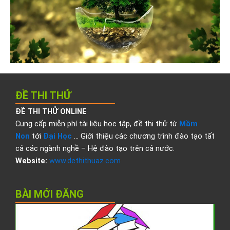
ĐỀ THI THỬ
ĐỀ THI THỬ ONLINE
Cung cấp miễn phí tài liệu học tập, đề thi thử từ
Mầm
Non
tới
Đại Học
… Giới thiệu các chương trình đào tạo tất
cả các ngành nghề – Hệ đào tạo trên cả nước.
Website:
www.dethithuaz.com
BÀI MỚI ĐĂNG
Đ
t