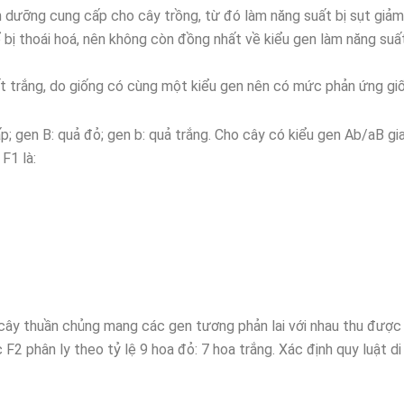
h dưỡng cung cấp cho cây trồng, từ đó làm năng suất bị sụt giảm
hể bị thoái hoá, nên không còn đồng nhất về kiểu gen làm năng suất
ị mất trắng, do giống có cùng một kiểu gen nên có mức phản ứng gi
ấp; gen B: quả đỏ; gen b: quả trắng. Cho cây có kiểu gen Ab/aB gi
F1 là:
i cây thuần chủng mang các gen tương phản lai với nhau thu được
2 phân ly theo tỷ lệ 9 hoa đỏ: 7 hoa trắng. Xác định quy luật di