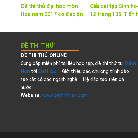
Đề thi thử đại học môn
Giải bài tập Sinh họ
Hóa năm 2017 có đáp án
12 trang 135: Tiến 
ĐỀ THI THỬ
ĐỀ THI THỬ ONLINE
Cung cấp miễn phí tài liệu học tập, đề thi thử từ
Mầm
Non
tới
Đại Học
… Giới thiệu các chương trình đào
tạo tất cả các ngành nghề – Hệ đào tạo trên cả
nước.
Website:
www.dethithuaz.com