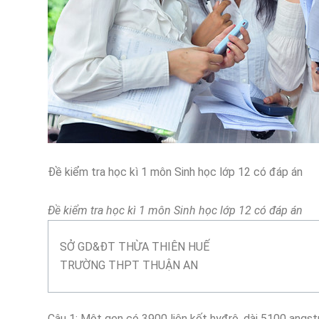
Đề kiểm tra học kì 1 môn Sinh học lớp 12 có đáp án
Đề kiểm tra học kì 1 môn Sinh học lớp 12 có đáp án
SỞ GD&ĐT THỪA THIÊN HUẾ
TRƯỜNG THPT THUẬN AN
Câu 1: Một gen có 3900 liên kết hyđrô, dài 5100 angstr