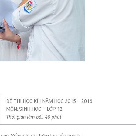
ĐỀ THI HỌC KÌ I NĂM HỌC 2015 – 2016
MÔN: SINH HỌC – LỚP 12
Thời gian làm bài: 40 phút
ong. Số nuclêôtit từng loại của gen là: