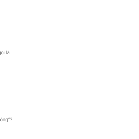
ọi là
rộng”?