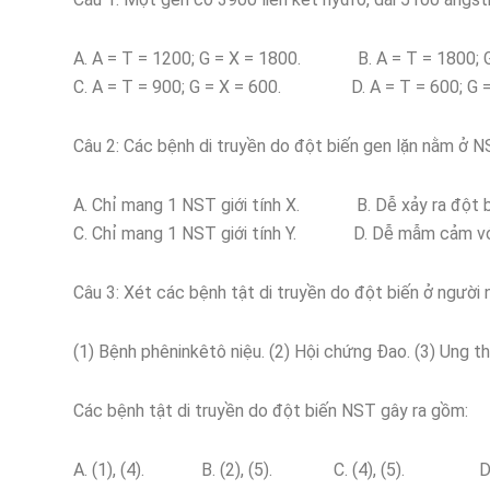
A. A = T = 1200; G = X = 1800. B. A = T = 1800; G
C. A = T = 900; G = X = 600. D. A = T = 600; G =
Câu 2: Các bệnh di truyền do đột biến gen lặn nằm ở NS
A. Chỉ mang 1 NST giới tính X. B. Dễ xảy ra đột b
C. Chỉ mang 1 NST giới tính Y. D. Dễ mẫm cảm vớ
Câu 3: Xét các bệnh tật di truyền do đột biến ở người
(1) Bệnh phêninkêtô niệu. (2) Hội chứng Đao. (3) Ung thư 
Các bệnh tật di truyền do đột biến NST gây ra gồm:
A. (1), (4). B. (2), (5). C. (4), (5). D. (2