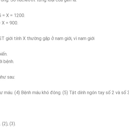
 = X = 1200.
 X = 900.
T giới tính X thường gặp ở nam giới, vì nam giới
iến.
i bệnh.
 như sau:
máu. (4) Bệnh máu khó đông. (5) Tật dính ngón tay số 2 và số 3
), (3).