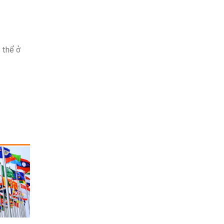
 thể ở