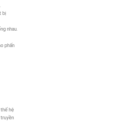
.
 bị
ống nhau.
ao phấn
 thế hệ
 truyền