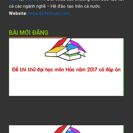
cả các ngành nghề – Hệ đào tạo trên cả nước.
Website:
www.dethithuaz.com
BÀI MỚI ĐĂNG
Đ
t
t
đ
h
H
2
c
đ
á
G