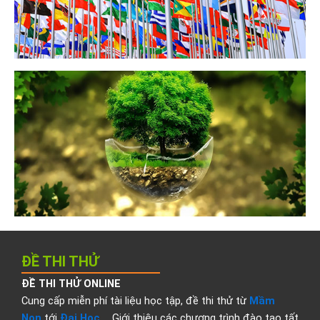
ĐỀ THI THỬ
ĐỀ THI THỬ ONLINE
Cung cấp miễn phí tài liệu học tập, đề thi thử từ
Mầm
Non
tới
Đại Học
… Giới thiệu các chương trình đào tạo tất