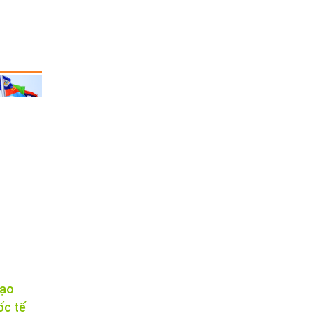
tạo
ốc tế