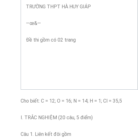
TRƯỜNG THPT HÀ HUY GIÁP
—œ&—
Đề thi gồm có 02 trang
Cho biết: C = 12; O = 16; N = 14; H = 1; Cl = 35,5
I. TRẮC NGHIỆM (20 câu, 5 điểm)
Câu 1. Liên kết đôi gồm