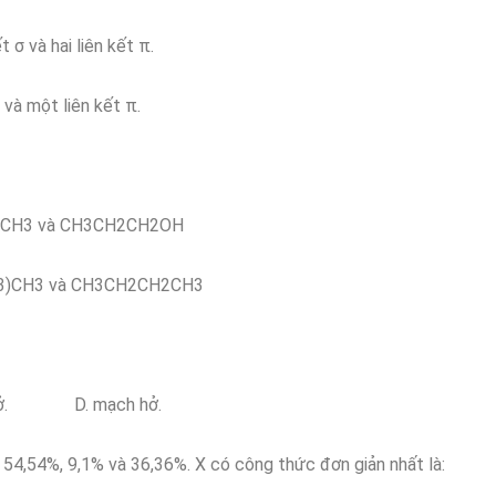
σ và hai liên kết π.
ột liên kết π.
3 và CH3CH2CH2OH
CH3 và CH3CH2CH2CH3
hở. D. mạch hở.
à 54,54%, 9,1% và 36,36%. X có công thức đơn giản nhất là: