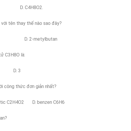
. D. C4H8O2.
ới tên thay thế nào sao đây?
tan D. 2-metylbutan
tử C3H8O là:
. 3
ới công thức đơn giản nhất?
tic C2H4O2 D. benzen C6H6
kan?