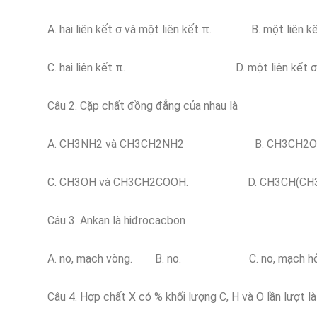
A. hai liên kết σ và một liên kết π. B. một liên kết 
C. hai liên kết π. D. một liên kết σ và m
Câu 2. Cặp chất đồng đẳng của nhau là
A. CH3NH2 và CH3CH2NH2 B. CH3CH2OCH
C. CH3OH và CH3CH2COOH. D. CH3CH(CH3)
Câu 3. Ankan là hiđrocacbon
A. no, mạch vòng. B. no. C. no, mạch 
Câu 4. Hợp chất X có % khối lượng C, H và O lần lượt l