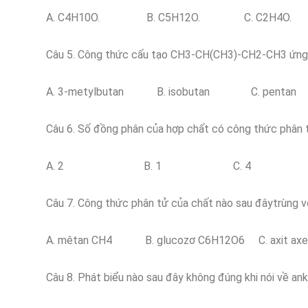
A. C4H10O. B. C5H12O. C. C2H4O
Câu 5. Công thức cấu tạo CH3-CH(CH3)-CH2-CH3 ứng v
A. 3-metylbutan B. isobutan C. pen
Câu 6. Số đồng phân của hợp chất có công thức phân 
A. 2 B. 1 C. 4 D
Câu 7. Công thức phân tử của chất nào sau đâytrùng v
A. mêtan CH4 B. glucozơ C6H12O6 C. axit axe
Câu 8. Phát biểu nào sau đây không đúng khi nói về an