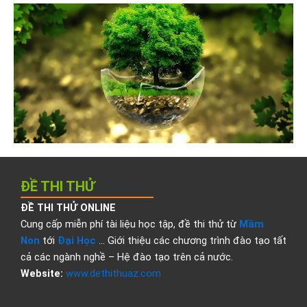
ĐỀ THI THỬ
ĐỀ THI THỬ ONLINE
Cung cấp miễn phí tài liệu học tập, đề thi thử từ
Mầm
Non
tới
Đại Học
… Giới thiệu các chương trình đào tạo tất
cả các ngành nghề – Hệ đào tạo trên cả nước.
Website:
www.dethithuaz.com