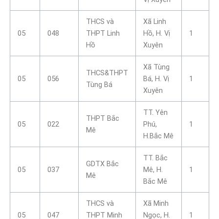
THCS và
Xã Linh
05
048
THPT Linh
Hồ, H. Vị
1
Hồ
Xuyên
Xã Tùng
THCS&THPT
05
056
Bá, H. Vị
1
Tùng Bá
Xuyên
TT. Yên
THPT Bắc
05
022
Phú,
1
Mê
H.Bắc Mê
TT. Bắc
GDTX Bắc
05
037
Mê, H.
1
Mê
Bắc Mê
THCS và
Xã Minh
05
047
THPT Minh
Ngọc, H.
1