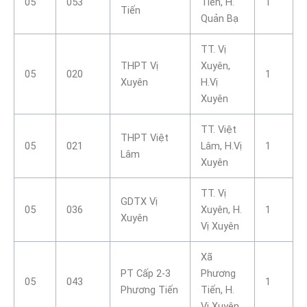
05
053
Tiến, H.
1
Tiến
Quản Bạ
TT. Vị
THPT Vị
Xuyên,
05
020
1
Xuyên
H.Vị
Xuyên
TT. Việt
THPT Việt
05
021
Lâm, H.Vị
1
Lâm
Xuyên
TT. Vị
GDTX Vị
05
036
Xuyên, H.
1
Xuyên
Vị Xuyên
Xã
PT Cấp 2-3
Phương
05
043
1
Phương Tiến
Tiến, H.
Vị Xuyên