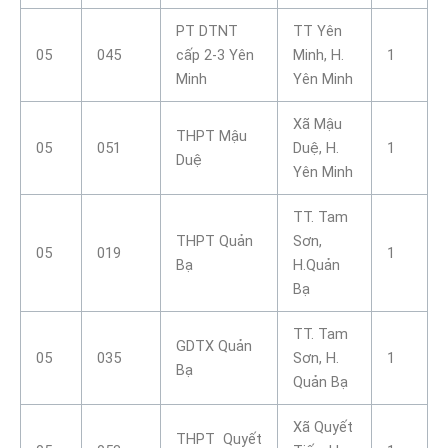
PT DTNT
TT Yên
05
045
cấp 2-3 Yên
Minh, H.
1
Minh
Yên Minh
Xã Mậu
THPT Mậu
05
051
Duệ, H.
1
Duệ
Yên Minh
TT. Tam
THPT Quản
Sơn,
05
019
1
Bạ
H.Quản
Bạ
TT. Tam
GDTX Quản
05
035
Sơn, H.
1
Bạ
Quản Bạ
Xã Quyết
THPT Quyết