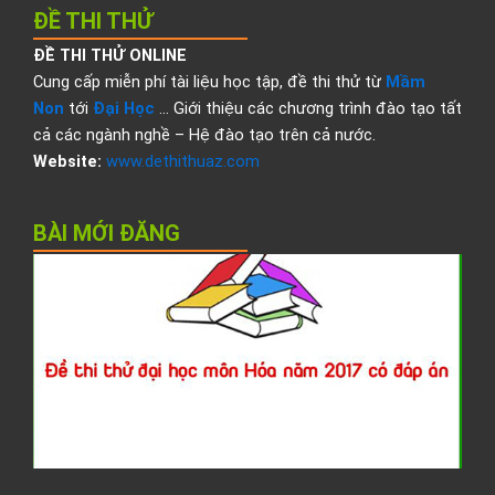
ĐỀ THI THỬ
ĐỀ THI THỬ ONLINE
Cung cấp miễn phí tài liệu học tập, đề thi thử từ
Mầm
Non
tới
Đại Học
… Giới thiệu các chương trình đào tạo tất
cả các ngành nghề – Hệ đào tạo trên cả nước.
Website:
www.dethithuaz.com
BÀI MỚI ĐĂNG
Đ
t
t
đ
h
H
2