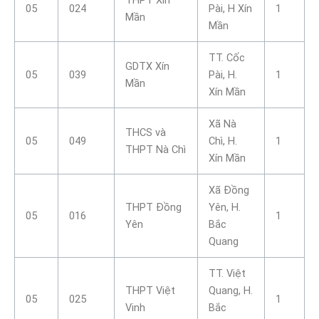
05
024
Pài, H Xín
1
Mần
Mần
TT. Cốc
GDTX Xín
05
039
Pài, H.
1
Mần
Xín Mần
Xã Nà
THCS và
05
049
Chì, H.
1
THPT Nà Chì
Xín Mần
Xã Đồng
THPT Đồng
Yên, H.
05
016
1
Yên
Bắc
Quang
TT. Việt
THPT Việt
Quang, H.
05
025
1
Vinh
Bắc