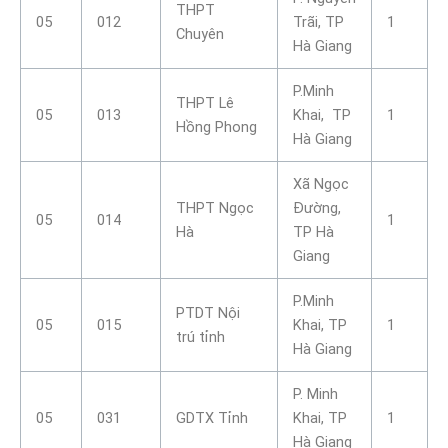
THPT
05
012
Trãi, TP
1
Chuyên
Hà Giang
P.Minh
THPT Lê
05
013
Khai, TP
1
Hồng Phong
Hà Giang
Xã Ngọc
THPT Ngọc
Đường,
05
014
1
Hà
TP Hà
Giang
P.Minh
PTDT Nội
05
015
Khai, TP
1
trú tỉnh
Hà Giang
P. Minh
05
031
GDTX Tỉnh
Khai, TP
1
Hà Giang