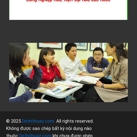
d
c
d
1
6
d
C
t
đ
N
T
A
b
h
© 2025
Dethithuaz.com
.
All rights reserved.
Không được sao chép bất kỳ nội dung nào
thuộc
Dethithuaz.com
khi chưa được phép.