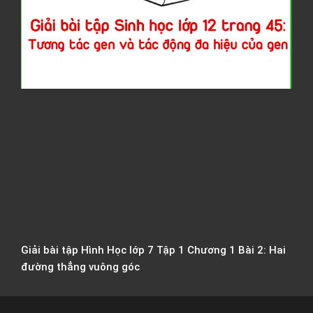
S
h
l
t
4
T
t
g
t
đ
đ
h
c
g
Giải bài tập Hình Học lớp 7 Tập 1 Chương 1 Bài 2: Hai
đường thẳng vuông góc