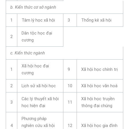
b. Kiến thức cơ sở ngành
1
Tâm lý học xã hội
3
Thống kê xã hội
Dân tộc học đại
2
cương
c. Kiến thức ngành
Xã hội học đại
1
9
Xã hội học chính trị
cương
2
Lịch sử xã hội học
10
Xã hội học văn hoá
Các lý thuyết xã hội
Xã hội học truyền
3
11
học hiện đại
thông đại chúng
Phương pháp
4
nghiên cứu xã hội
12
Xã hội học gia đình