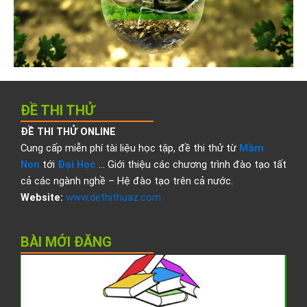
ĐỀ THI THỬ
ĐỀ THI THỬ ONLINE
Cung cấp miễn phí tài liệu học tập, đề thi thử từ
Mầm
Non
tới
Đại Học
… Giới thiệu các chương trình đào tạo tất
cả các ngành nghề – Hệ đào tạo trên cả nước.
Website:
www.dethithuaz.com
BÀI MỚI ĐĂNG
Đ
t
t