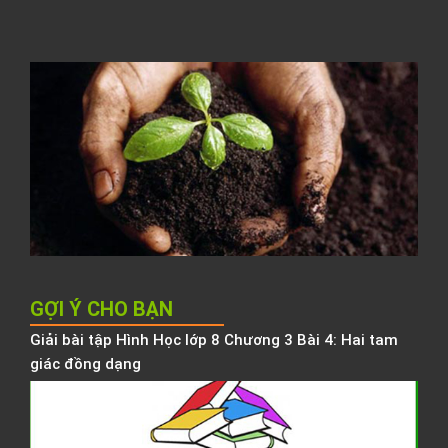
h
l
C
t
đ
N
K
h
b
h
GỢI Ý CHO BẠN
Giải bài tập Hình Học lớp 8 Chương 3 Bài 4: Hai tam
giác đồng dạng
G
b
t