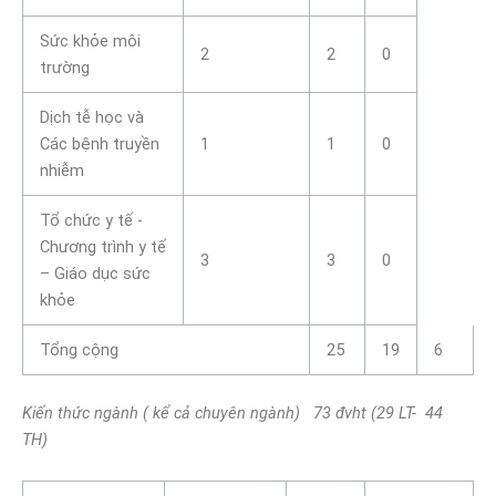
Sức khỏe môi
2
2
0
trường
Dịch tễ học và
Các bệnh truyền
1
1
0
nhiễm
Tổ chức y tế -
Chương trình y tế
3
3
0
– Giáo dục sức
khỏe
Tổng cộng
25
19
6
Kiến thức ngành ( kể cả chuyên ngành) 73 đvht (29 LT- 44
TH)