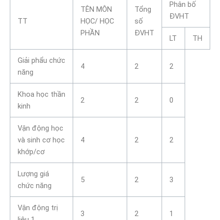
Phân bố
TÊN MÔN
Tổng
ĐVHT
TT
HỌC/ HỌC
số
PHẦN
ĐVHT
LT
TH
Giải phẩu chức
4
2
2
năng
Khoa học thần
2
2
0
kinh
Vận động học
và sinh cơ học
4
2
2
khớp/cơ
Lượng giá
5
2
3
chức năng
Vận động trị
3
2
1
liệu 1