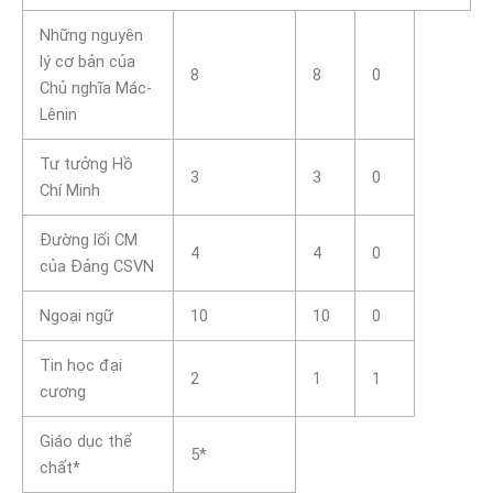
Những nguyên
lý cơ bản của
8
8
0
Chủ nghĩa Mác-
Lênin
Tư tưởng Hồ
3
3
0
Chí Minh
Đường lối CM
4
4
0
của Đảng CSVN
Ngoại ngữ
10
10
0
Tin học đại
2
1
1
cương
Giáo dục thể
5*
chất*