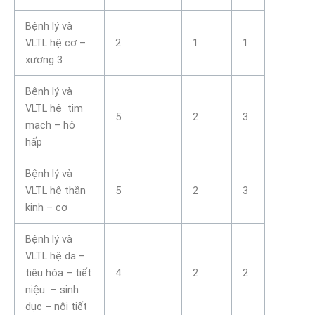
Bệnh lý và
VLTL hệ cơ –
2
1
1
xương 3
Bệnh lý và
VLTL hệ tim
5
2
3
mạch – hô
hấp
Bệnh lý và
VLTL hệ thần
5
2
3
kinh – cơ
Bệnh lý và
VLTL hệ da –
tiêu hóa – tiết
4
2
2
niệu – sinh
dục – nội tiết