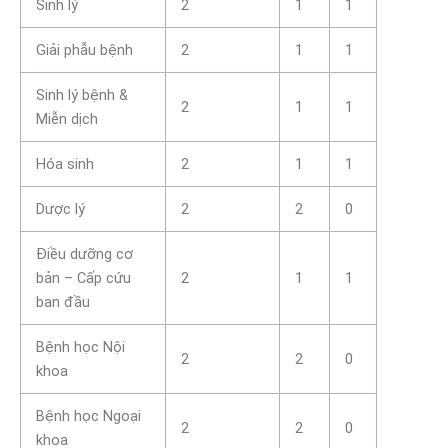
Sinh lý
2
1
1
Giải phẫu bệnh
2
1
1
Sinh lý bệnh &
2
1
1
Miễn dịch
Hóa sinh
2
1
1
Dược lý
2
2
0
Điều dưỡng cơ
bản – Cấp cứu
2
1
1
ban đầu
Bệnh học Nội
2
2
0
khoa
Bệnh học Ngoại
2
2
0
khoa