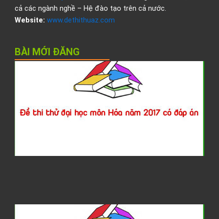
cả các ngành nghề – Hệ đào tạo trên cả nước.
Website:
www.dethithuaz.com
BÀI MỚI ĐĂNG
Đ
t
t
đ
h
H
2
c
đ
á
G