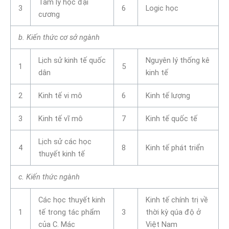
Tâm lý học đại
3
6
Logic học
cương
b. Kiến thức cơ sở ngành
Lịch sử kinh tế quốc
Nguyên lý thống kê
1
5
dân
kinh tế
2
Kinh tế vi mô
6
Kinh tế lượng
3
Kinh tế vĩ mô
7
Kinh tế quốc tế
Lịch sử các học
4
8
Kinh tế phát triển
thuyết kinh tế
c. Kiến thức ngành
Các học thuyết kinh
Kinh tế chính trị về
1
tế trong tác phẩm
3
thời kỳ qúa độ ở
của C. Mác
Việt Nam