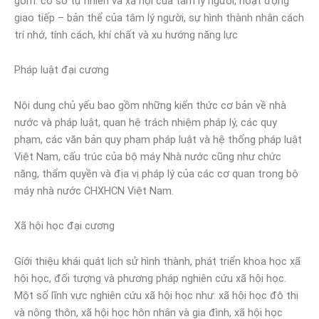
gồm: cơ sở tự nhiên và xã hội của tâm lý người, hoạt động
giao tiếp – bản thể của tâm lý người, sự hình thành nhân cách
trí nhớ, tính cách, khí chất và xu hướng năng lực
Pháp luật đại cương
Nội dung chủ yếu bao gồm những kiến thức cơ bản về nhà
nước và pháp luật, quan hệ trách nhiệm pháp lý, các quy
phạm, các văn bản quy phạm pháp luật và hệ thống pháp luật
Việt Nam, cấu trúc của bộ máy Nhà nước cũng như chức
năng, thẩm quyền và địa vị pháp lý của các cơ quan trong bộ
máy nhà nước CHXHCN Việt Nam.
Xã hội học đại cương
Gíới thiệu khái quát lịch sử hình thành, phát triển khoa học xã
hội học, đối tượng và phương pháp nghiên cứu xã hội học.
Một số lĩnh vực nghiên cứu xã hội học như: xã hội học đô thị
và nông thôn, xã hội học hôn nhân và gia đình, xã hội học