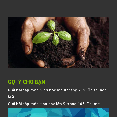
T
h
l
C
t
đ
N
K
h
b
h
GỢI Ý CHO BẠN
Giải bài tập môn Sinh học lớp 8 trang 212: Ôn thi học
kì 2
Giải bài tập môn Hóa học lớp 9 trang 165: Polime
D