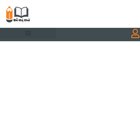
Nhảy
tới
nội
dung