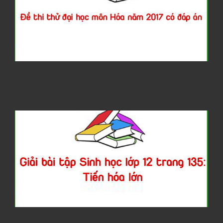
đ
h
H
2
c
đ
á
G
b
t
S
h
l
1
t
1