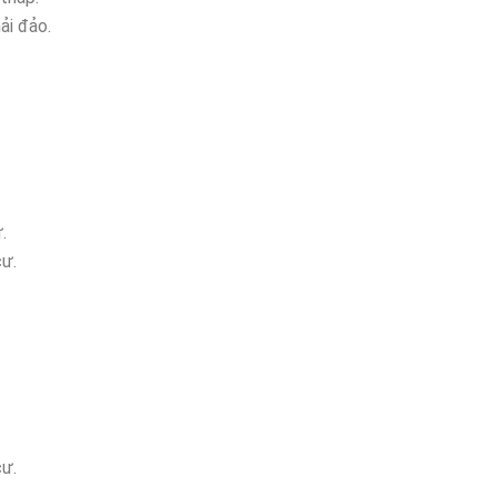
ải đảo.
.
cư.
cư.