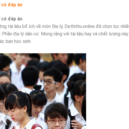
ư có đáp án
ư có đáp án
g tài liệu bổ ích về môn Địa lý, Dethithu.online đã chọn lọc nhiề
: Phần địa lý dân cư. Mong rằng với tài liệu hay và chất lượng này
ác bạn học sinh.