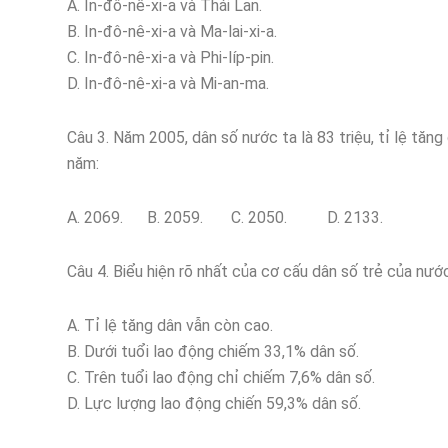
A. In-đô-nê-xi-a và Thái Lan.
B. In-đô-nê-xi-a và Ma-lai-xi-a.
C. In-đô-nê-xi-a và Phi-líp-pin.
D. In-đô-nê-xi-a và Mi-an-ma.
Câu 3. Năm 2005, dân số nước ta là 83 triệu, tỉ lệ tăng
năm:
A. 2069. B. 2059. C. 2050. D. 2133.
Câu 4. Biểu hiện rõ nhất của cơ cấu dân số trẻ của nước
A. Tỉ lệ tăng dân vẫn còn cao.
B. Dưới tuổi lao động chiếm 33,1% dân số.
C. Trên tuổi lao động chỉ chiếm 7,6% dân số.
D. Lực lượng lao động chiến 59,3% dân số.