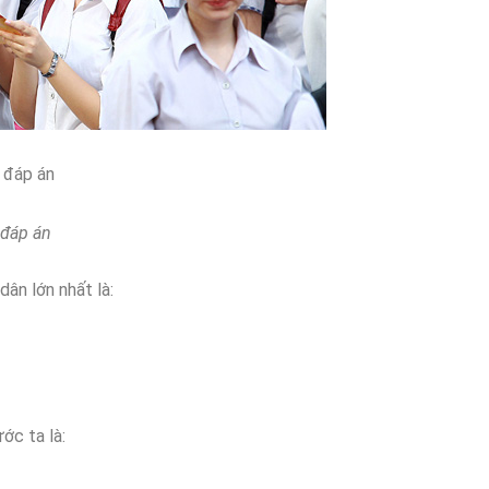
ó đáp án
 đáp án
dân lớn nhất là:
ớc ta là: