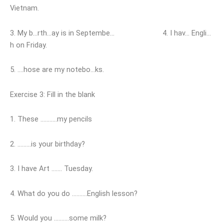
Vietnam.
3. My b…rth…ay is in Septembe… 4. I hav… Engli…
h on Friday.
5. ….hose are my notebo…ks.
Exercise 3: Fill in the blank
1. These ………..my pencils
2. ………is your birthday?
3. I have Art ……. Tuesday.
4. What do you do ……….English lesson?
5. Would you ……….some milk?