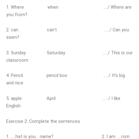
1. Where when …../ Where are
you from?
2. can can’t ……/ Can you
swim?
3. Sunday Saturday ……/ This is our
classroom.
4. Pencil pencil box ……/ It’s big
and nice
5. apple April ……/ I like
English.
Exercise 2: Complete the sentences
1. …..hat is you… name? 2. I am …..rom