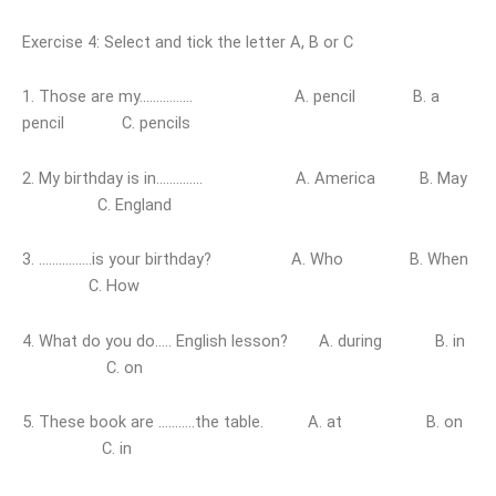
Exercise 4: Select and tick the letter A, B or C
1. Those are my……………. A. pencil B. a
pencil C. pencils
2. My birthday is in………….. A. America B. May
C. England
3. …………….is your birthday? A. Who B. When
C. How
4. What do you do….. English lesson? A. during B. in
C. on
5. These book are ………..the table. A. at B. on
C. in