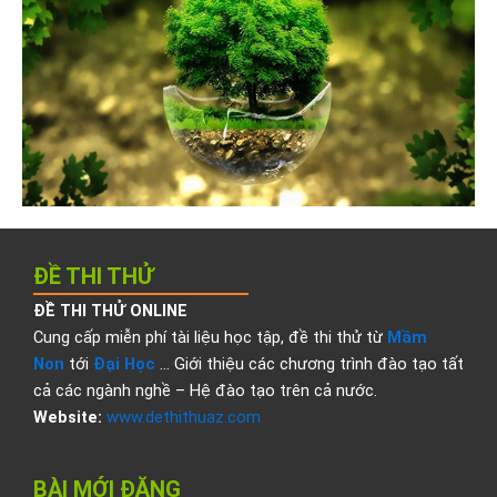
ĐỀ THI THỬ
ĐỀ THI THỬ ONLINE
Cung cấp miễn phí tài liệu học tập, đề thi thử từ
Mầm
Non
tới
Đại Học
… Giới thiệu các chương trình đào tạo tất
cả các ngành nghề – Hệ đào tạo trên cả nước.
Website:
www.dethithuaz.com
BÀI MỚI ĐĂNG